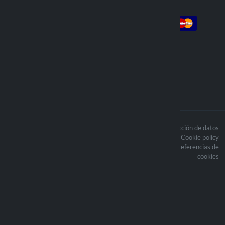
Cuenta
Pago
Login
Iniciar sesión
Pedidos
Enviamos con
Los contenidos del sitio están
Politica de protección de datos
protegidos por derechos de autor y los
Cookie policy
derechos de autor relacionados son
Actualice sus preferencias de
propiedad de Lampa Spa.
cookies
Optiline® es una marca registrada
propiedad de Lampa Spa
Sede legale: Via G. Rossa 53/55 -
46019 Viadana (MN)
P.Iva: 01219450200 - Reg.Imp. MN
01219450200 - Cap. Soc. € 4.000.000