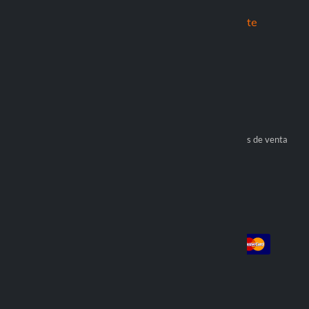
Tecnología
Atención al cliente
Patente Duolock
Contactos
Patente Duolock 2.0
Envíos
Titan Series
Garantia
Devoluciones
Optiline Store
Pagos
Conviértete en revendedor oficial
Condiciones generales de venta
Encontrar distribuidor
Cuenta
Pago
Login
Iniciar sesión
Pedidos
Enviamos con