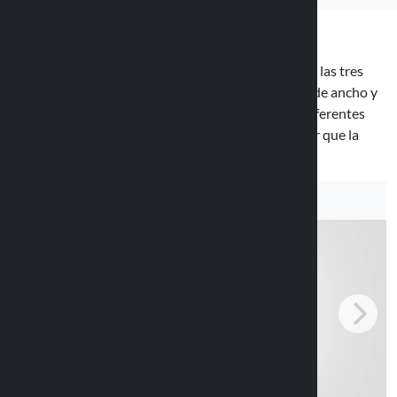
La carcasa Sized 90543 es la versión más grande de las tres
disponibles y admite dispositivos de hasta 90 mm de ancho y
175 mm de alto. Se incluyen dos adaptadores de diferentes
grosores para ajustarse mejor al dispositivo y hacer que la
pantalla se adhiera a la película de plástico.