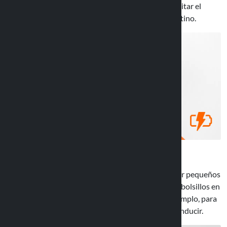
teléfono cargado durante los desplazamientos y evitar el
riesgo de quedarse sin batería antes de llegar a destino.
Además de sujetar el dispositivo, es posible guardar pequeños
objetos como documentos o tarjetas gracias a tres bolsillos en
la parte posterior. El compartimento es útil, por ejemplo, para
guardar los tickets de la autopista o el carnet de conducir.