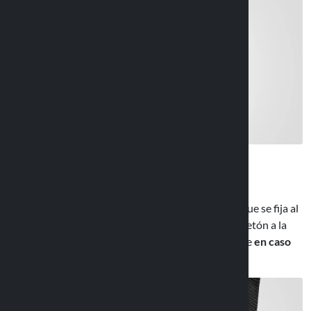
Banda de seguridad
En el paquete se incluye una
banda de seguridad
que se fija al
manillar mediante velcro y con un pequeño mosquetón a la
funda, evita que se pierda el dispositivo y el soporte
en caso
de imprevisto. eventos
.