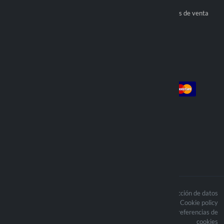
Conviértete en revendedor oficial
Condiciones generales de venta
Encontrar distribuidor
Cuenta
Pago
Login
Iniciar sesión
Pedidos
Enviamos con
Los contenidos del sitio están
Politica de protección de datos
protegidos por derechos de autor y los
Cookie policy
derechos de autor relacionados son
Actualice sus preferencias de
propiedad de Lampa Spa.
cookies