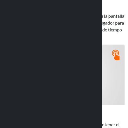
La película frontal transparente no impide el uso de la pantalla
táctil y no será un problema interactuar con el navegador para
restablecer el destino y evitar la incómoda pérdida de tiempo
de sacar el teléfono de la carcasa.
El orificio de entrada del cable de carga permite mantener el