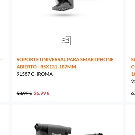
Países Bajos -
EUR € 15.00
Polonia -
EUR € 15.00
Portugal -
EUR € 15.00
-
SOPORTE UNIVERSAL PARA SMARTPHONE
S
República Checa -
EUR € 15.00
ABIERTO - 85X131-187MM
C
91587 CHROMA
1
Rumania -
EUR € 15.00
9
Eslovaquia -
EUR € 15.00
53.99 €
26.99 €
6
Eslovenia -
EUR € 15.00
España -
EUR € 15.00