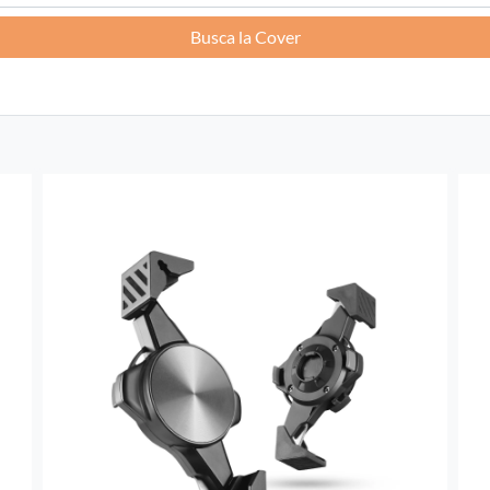
Busca la Cover
Francia -
EUR € 15.00
Alemania -
EUR € 15.00
Grecia -
EUR € 15.00
Irlanda -
EUR € 15.00
Italia -
EUR € 5.00
letonia -
EUR € 15.00
Lituania -
EUR € 15.00
luxemburgo -
EUR € 15.00
Malta -
EUR € 30.00