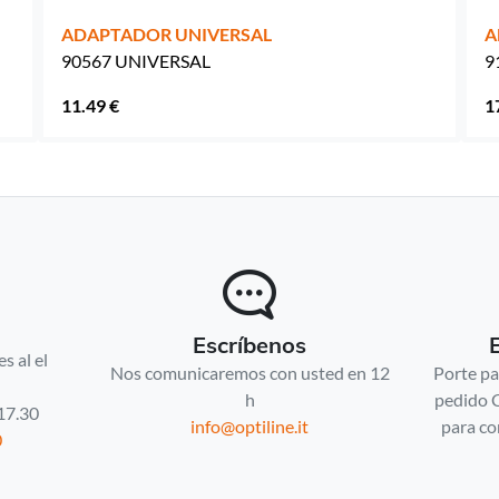
ADAPTADOR UNIVERSAL
A
90567 UNIVERSAL
9
11.49 €
1
Escríbenos
s al el
Nos comunicaremos con usted en 12
Porte pa
h
pedido 
 17.30
info@optiline.it
para co
0