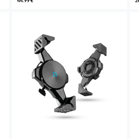
44.99 €
2