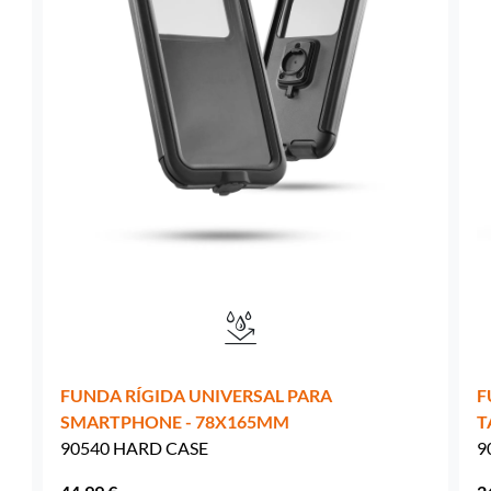
Suecia -
EUR € 15.00
Hungría -
EUR € 15.00
FUNDA RÍGIDA UNIVERSAL PARA
F
SMARTPHONE - 78X165MM
T
90540 HARD CASE
9