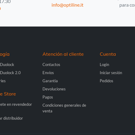
 17.30
info@optiline.it
para co
0
Países Bajos -
EUR € 15.00
Polonia -
EUR € 15.00
Portugal -
EUR € 15.00
ogía
Atención al cliente
Cuenta
República Checa -
EUR € 15.00
 Duolock
Contactos
Login
 Duolock 2.0
Envíos
Iniciar sesión
Rumania -
EUR € 15.00
ries
Garantia
Pedidos
Devoluciones
Eslovaquia -
EUR € 15.00
ne Store
Pagos
tete en revendedor
Condiciones generales de
Eslovenia -
EUR € 15.00
venta
r distribuidor
España -
EUR € 15.00