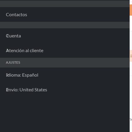
Contactos
Cuenta
Atención al cliente
Siamo spiacenti, nessuna custodia compatibile con il 
AJUSTES
Idioma: Español
Envío: United States
Llamanos
Disponible desde el Lune
Viernes