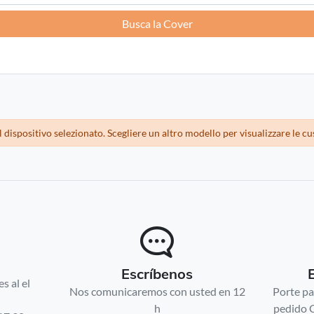
Busca la Cover
Francia -
EUR € 15.00
Alemania -
EUR € 15.00
Grecia -
EUR € 15.00
Irlanda -
EUR € 15.00
dispositivo selezionato. Scegliere un altro modello per visualizzare le cu
Italia -
EUR € 5.00
letonia -
EUR € 15.00
Lituania -
EUR € 15.00
Escríbenos
luxemburgo -
EUR € 15.00
s al el
Nos comunicaremos con usted en 12
Porte pa
h
pedido 
Malta -
EUR € 30.00