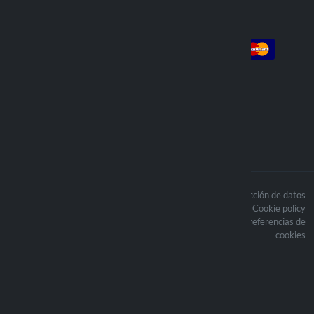
Cuenta
Pago
Login
Iniciar sesión
Pedidos
Enviamos con
Los contenidos del sitio están
Politica de protección de datos
protegidos por derechos de autor y los
Cookie policy
derechos de autor relacionados son
Actualice sus preferencias de
propiedad de Lampa Spa.
cookies
Optiline® es una marca registrada
propiedad de Lampa Spa
Sede legale: Via G. Rossa 53/55 -
46019 Viadana (MN)
P.Iva: 01219450200 - Reg.Imp. MN