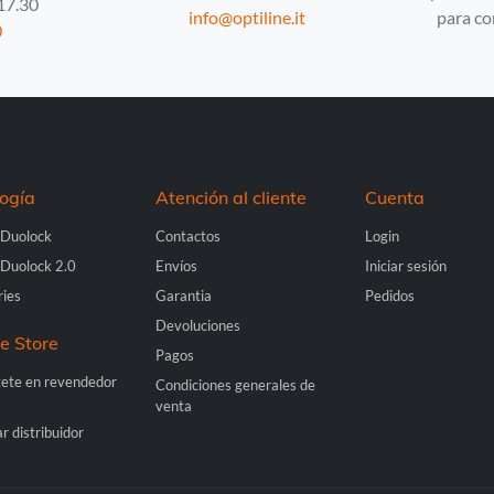
 17.30
info@optiline.it
para co
0
Países Bajos -
EUR € 15.00
Polonia -
EUR € 15.00
Portugal -
EUR € 15.00
ogía
Atención al cliente
Cuenta
República Checa -
EUR € 15.00
 Duolock
Contactos
Login
 Duolock 2.0
Envíos
Iniciar sesión
Rumania -
EUR € 15.00
ries
Garantia
Pedidos
Devoluciones
Eslovaquia -
EUR € 15.00
ne Store
Pagos
tete en revendedor
Condiciones generales de
Eslovenia -
EUR € 15.00
venta
r distribuidor
España -
EUR € 15.00