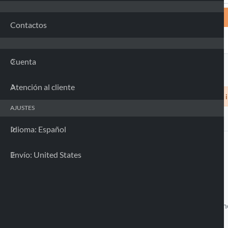
Contactos
Cuenta
Atención al cliente
Siamo spiacenti, nessuna custodia compatibile con il 
AJUSTES
Idioma: Español
Envío: United States
Llamanos
Disponible desde el Lune
Viernes