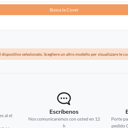
Busca la Cover
Francia -
EUR € 15.00
Alemania -
EUR € 15.00
Grecia -
EUR € 15.00
Irlanda -
EUR € 15.00
dispositivo selezionato. Scegliere un altro modello per visualizzare le cu
Italia -
EUR € 5.00
letonia -
EUR € 15.00
Lituania -
EUR € 15.00
Escríbenos
luxemburgo -
EUR € 15.00
s al el
Nos comunicaremos con usted en 12
Porte pa
h
pedido 
Malta -
EUR € 30.00