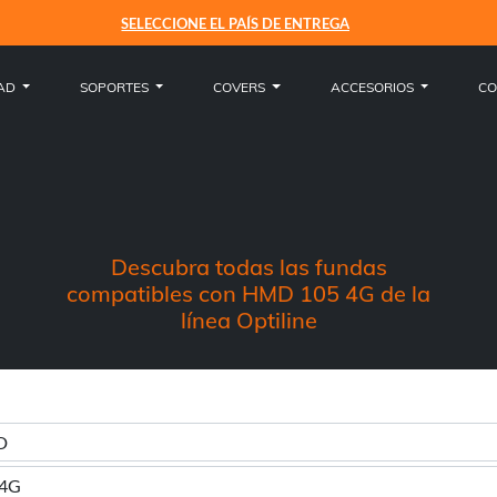
SELECCIONE EL PAÍS DE ENTREGA
Envío: United States
Atención al cliente
Idioma: Español
Cuenta
Menu
Menu
Menu
Menu
Menu
Motocicleta
Motocicleta
Universales
Amortiguador de vibraciones
Motocicleta
Pedidos
Contactos
Italiano
Austria -
EUR € 15.00
DAD
SOPORTES
COVERS
ACCESORIOS
CO
Bicicleta
Bicicleta
iPhone
Localizadores
Bicicleta
Cesta
Envíos
English
Bélgica -
EUR € 15.00
Coche
Coche
Busca la Cover
Compresores
Perfil
Devoluciones
Español
Bulgaria -
EUR € 15.00
Everyday
Everyday
Recarga
Cambiar la contraseña cambio
Pagos
Français
Chipre -
EUR € 30.00
Descubra todas las fundas
compatibles con HMD 105 4G de la
Cables
Salir
Garantia
Deutsch
Croacia -
EUR € 15.00
línea Optiline
Recambios
Condiciones generales de venta
Dinamarca -
EUR € 15.00
Must Haves
Estonia -
EUR € 15.00
Finlandia -
EUR € 30.00