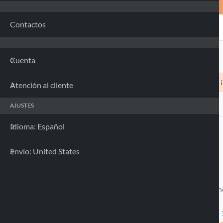
Contactos
Cuenta
Siamo spiacenti, nessuna custodia compatibile con il 
Atención al cliente
AJUSTES
Idioma: Español
Envío: United States
Llamanos
Disponible desde el Lune
Viernes
Ore 9 - 11.30 / 14.30 -