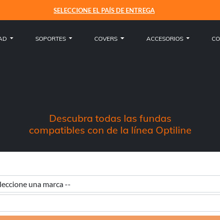
SELECCIONE EL PAÍS DE ENTREGA
Envío: United States
Atención al cliente
Idioma: Español
Cuenta
Menu
Menu
Menu
Menu
Menu
Motocicleta
Motocicleta
Universales
Amortiguador de vibraciones
Motocicleta
Pedidos
Contactos
Italiano
Austria -
EUR € 15.00
DAD
SOPORTES
COVERS
ACCESORIOS
CO
Bicicleta
Bicicleta
iPhone
Localizadores
Bicicleta
Cesta
Envíos
English
Bélgica -
EUR € 15.00
Coche
Coche
Busca la Cover
Compresores
Perfil
Devoluciones
Español
Bulgaria -
EUR € 15.00
Everyday
Everyday
Recarga
Cambiar la contraseña cambio
Pagos
Français
Chipre -
EUR € 30.00
Descubra todas las fundas
compatibles con de la línea Optiline
Cables
Salir
Garantia
Deutsch
Croacia -
EUR € 15.00
Recambios
Condiciones generales de venta
Dinamarca -
EUR € 15.00
Must Haves
Estonia -
EUR € 15.00
Finlandia -
EUR € 30.00