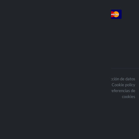
Cuenta
Pago
Login
Iniciar sesión
Pedidos
Enviamos con
Los contenidos del sitio están
Politica de protección de datos
protegidos por derechos de autor y los
Cookie policy
derechos de autor relacionados son
Actualice sus preferencias de
propiedad de Lampa Spa.
cookies
Optiline® es una marca registrada
propiedad de Lampa Spa
Sede legale: Via G. Rossa 53/55 -
46019 Viadana (MN)
P.Iva: 01219450200 - Reg.Imp. MN
01219450200 - Cap. Soc. € 4.000.000