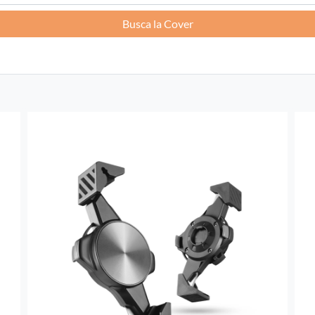
Busca la Cover
Francia -
EUR € 15.00
Alemania -
EUR € 15.00
Grecia -
EUR € 15.00
Irlanda -
EUR € 15.00
Italia -
EUR € 5.00
letonia -
EUR € 15.00
Lituania -
EUR € 15.00
luxemburgo -
EUR € 15.00
Malta -
EUR € 30.00