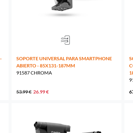
Países Bajos -
EUR € 15.00
Polonia -
EUR € 15.00
Portugal -
EUR € 15.00
-
SOPORTE UNIVERSAL PARA SMARTPHONE
S
República Checa -
EUR € 15.00
ABIERTO - 85X131-187MM
C
91587 CHROMA
1
Rumania -
EUR € 15.00
9
Eslovaquia -
EUR € 15.00
53.99 €
26.99 €
6
Eslovenia -
EUR € 15.00
España -
EUR € 15.00