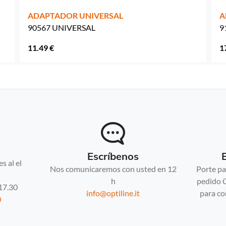
ADAPTADOR UNIVERSAL
A
90567 UNIVERSAL
9
11.49 €
1
Escríbenos
s al el
Nos comunicaremos con usted en 12
Porte pa
h
pedido 
 17.30
info@optiline.it
para co
0