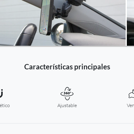
Países Bajos -
EUR € 15.00
Polonia -
EUR € 15.00
Portugal -
EUR € 15.00
República Checa -
EUR € 15.00
Características principales
Rumania -
EUR € 15.00
Eslovaquia -
EUR € 15.00
ético
Eslovenia -
Ajustable
Ven
EUR € 15.00
España -
EUR € 15.00