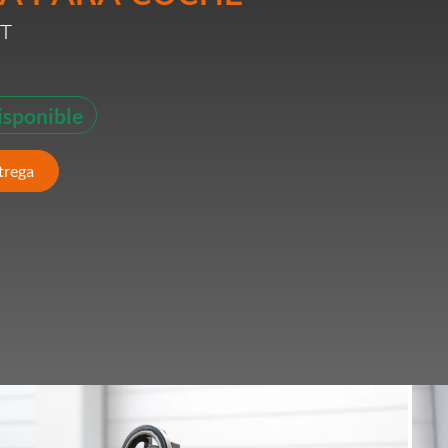
IT
isponible
ntrega