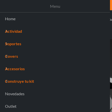
ASISTENCIA
Menu
Home
ACTIVI
Actividad
(0)
Soportes
Home
91805 MAG PRO ORBIT
Covers
Accesorios
Construye tu kit
Novedades
Outlet