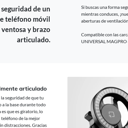
Suecia -
EUR € 15.00
Si buscas una forma seg
a seguridad de un
mientras conduces, ¡nue
Hungría -
EUR € 15.00
e teléfono móvil
aberturas de ventilación
 ventosa y brazo
Compatible con las ca
articulado.
UNIVERSAL MAGPRO de 
almente articulado
 la seguridad de que tu
 a la base durante todo
 es que es giratorio, lo
l teléfono de la mejor
in distracciones. Gracias