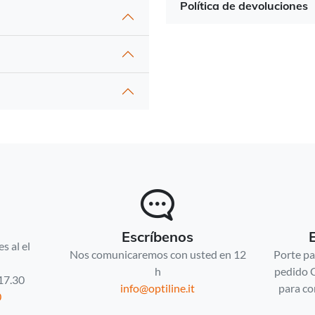
Política de devoluciones
Escríbenos
s al el
Nos comunicaremos con usted en 12
Porte pa
h
pedido 
 17.30
info@optiline.it
para co
0