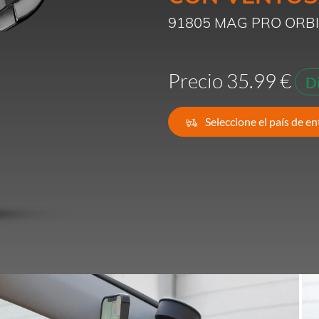
91805 MAG PRO ORB
Francia -
EUR € 15.00
Alemania -
EUR € 15.00
Precio 35.99 €
D
Grecia -
EUR € 15.00
Seleccione el país de e
Irlanda -
EUR € 15.00
Italia -
EUR € 5.00
letonia -
EUR € 15.00
Lituania -
EUR € 15.00
luxemburgo -
EUR € 15.00
Malta -
EUR € 30.00