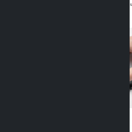
al brazo extensible, es posible orientar el 
coche en la mejor posición para la vista.
Tal vez te interese