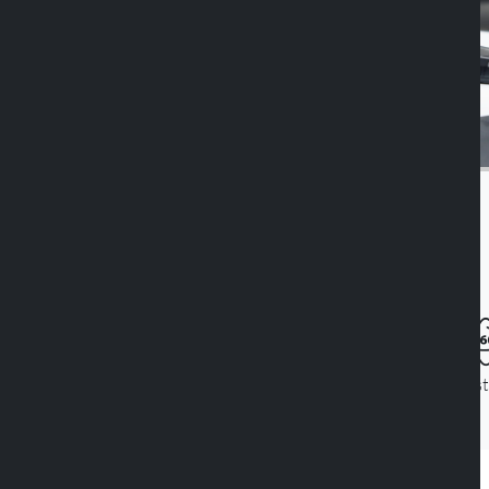
Duolock
Ajust