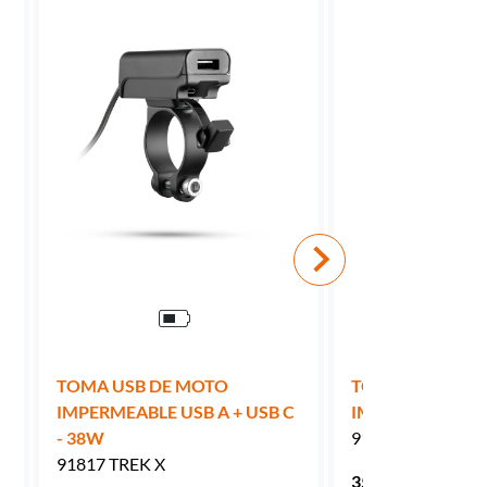
TOMA USB DE MOTO
TOMA USB DE 
IMPERMEABLE USB A + USB C
IMPERMEABLE U
- 38W
91812 TREK
91817 TREK X
35.99 €