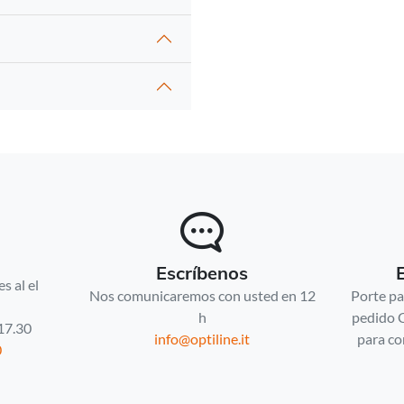
Escríbenos
s al el
Nos comunicaremos con usted en 12
Porte pa
h
pedido 
 17.30
info@optiline.it
para co
0