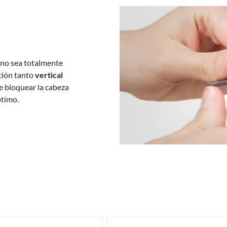
Suecia -
EUR € 15.00
Hungría -
EUR € 15.00
fono sea totalmente
ación tanto
vertical
ite bloquear la cabeza
ptimo.