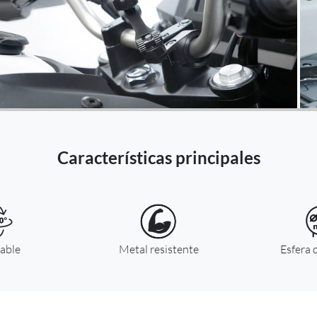
Países Bajos -
EUR € 15.00
Polonia -
EUR € 15.00
Portugal -
EUR € 15.00
República Checa -
EUR € 15.00
Características principales
Rumania -
EUR € 15.00
Eslovaquia -
EUR € 15.00
able
Eslovenia -
Metal resistente
Esfera
EUR € 15.00
España -
EUR € 15.00