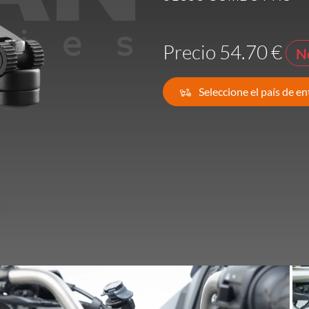
Francia -
EUR € 15.00
Precio 54.70 €
N
Alemania -
EUR € 15.00
Seleccione el país de e
Grecia -
EUR € 15.00
Irlanda -
EUR € 15.00
Italia -
EUR € 5.00
letonia -
EUR € 15.00
Lituania -
EUR € 15.00
luxemburgo -
EUR € 15.00
Malta -
EUR € 30.00