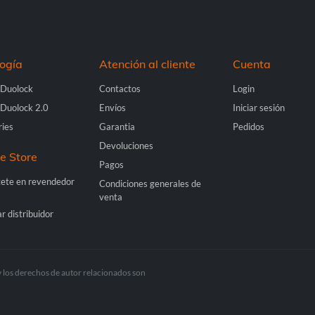
ogía
Atención al cliente
Cuenta
 Duolock
Contactos
Login
 Duolock 2.0
Envíos
Iniciar sesión
ries
Garantia
Pedidos
Devoluciones
ne Store
Pagos
tete en revendedor
Condiciones generales de
venta
r distribuidor
y los derechos de autor relacionados son