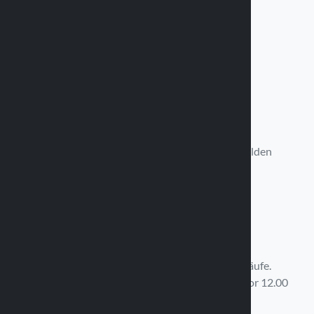
Rufen Sie uns an
Verfügbar von Montag bis Freitag
9:00 - 11:30 Uhr / 14:30 - 17:30 Uhr
+39 0375 820 850
Schreib uns
Wir werden uns in 12 Stunden bei Ihnen melden
info@optiline.it
Schnelle Lieferung
Kostenloser Versand über 99,00 € der Einkäufe.
Auftragserfüllung am selben Tag für Einkäufe vor 12.00