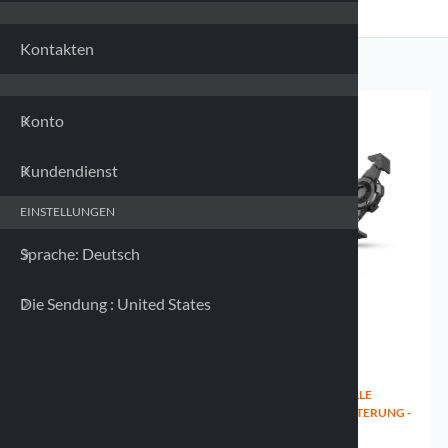
Frankr
Kontakten
Deuts
Konto
Griech
Kundendienst
Irland
EINSTELLUNGEN
Italien
Sprache: Deutsch
Lettla
Die Sendung : United States
Litaue
Luxem
UNIVERSELLE SMARTPHONE-
OFFENE UNIVERSELLE
HALTERUNG - 82X130-180MM
SMARTPHONE-HALTERUNG -
90453 AIR FLOW
85X131-187MM
Malta