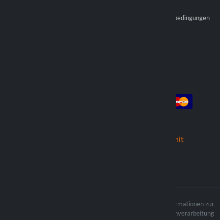
Die Zahlungen
Werden Sie offizieller
Allgemeine Verkaufsbedingungen
Wiederverkäufer
Händler finden
Konto
Die Zahlung
Anmeldung
Registrieren
die Bestellungen
Wir versenden mit
Der Inhalt der Website ist
Informationen zur
urheberrechtlich geschützt und die
Datenverarbeitung