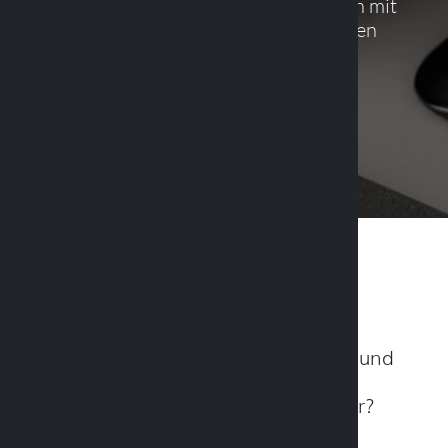
kompatiblen Hüllen zur Kombination mit
Motorrad- und Fahrradhalterungen
Cover finden
Was ist Optiline und wie
funktioniert es?
Wo befestigt man das Smartphone und
wie schützt man es während einer
Motorradtour vor schlechtem Wetter?