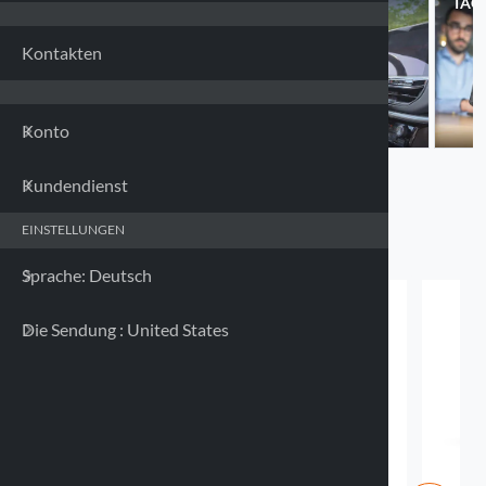
MOTORRAD
FAHRRAD
AUTO
TÄG
Frankr
Kontakten
Deuts
Konto
Griech
Kundendienst
Irland
Neuheit
EINSTELLUNGEN
Italien
Sprache: Deutsch
Lettla
Die Sendung : United States
Litaue
Luxem
Malta