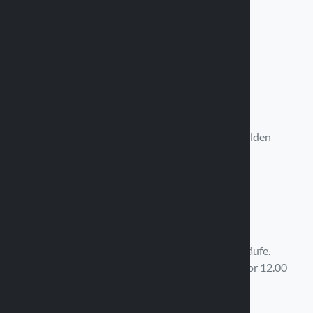
Verfügbar von Montag bis Freitag
9:00 - 11:30 Uhr / 14:30 - 17:30 Uhr
+39 0375 820 850
Schreib uns
Wir werden uns in 12 Stunden bei Ihnen melden
info@optiline.it
Schnelle Lieferung
Kostenloser Versand über 99,00 € der Einkäufe.
Auftragserfüllung am selben Tag für Einkäufe vor 12.00