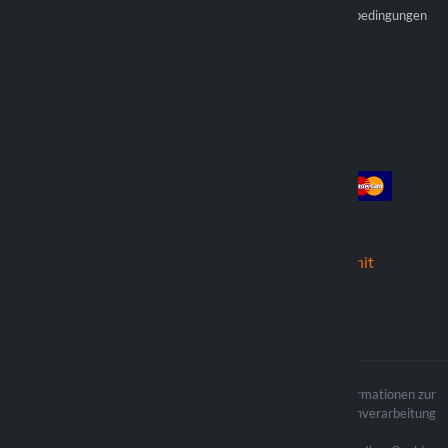
Werden Sie offizieller
Allgemeine Verkaufsbedingungen
Wiederverkäufer
Händler finden
Konto
Die Zahlung
Anmeldung
Registrieren
die Bestellungen
Wir versenden mit
Der Inhalt der Website ist
Informationen zur
urheberrechtlich geschützt und die
Datenverarbeitung
verbundenen Urheberrechte sind
Eigentum von Lampa Spa