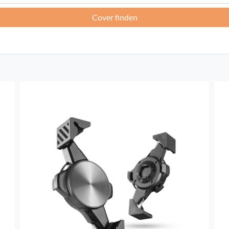
Cover finden
Frankreich -
EUR € 15.00
Deutschland -
EUR € 15.00
Griechenland -
EUR € 15.00
Irland -
EUR € 15.00
Italien -
EUR € 5.00
Lettland -
EUR € 15.00
Litauen -
EUR € 15.00
Luxemburg -
EUR € 15.00
Malta -
EUR € 30.00