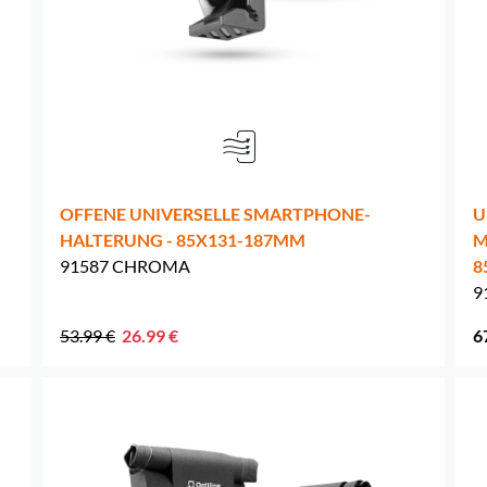
Niederlande -
EUR € 15.00
Polen -
EUR € 15.00
Portugal -
EUR € 15.00
-
OFFENE UNIVERSELLE SMARTPHONE-
U
Tschechien -
EUR € 15.00
HALTERUNG - 85X131-187MM
M
91587 CHROMA
8
Rumänien -
EUR € 15.00
9
Slowakei -
EUR € 15.00
53.99 €
26.99 €
6
Slowenien -
EUR € 15.00
Spanien -
EUR € 15.00