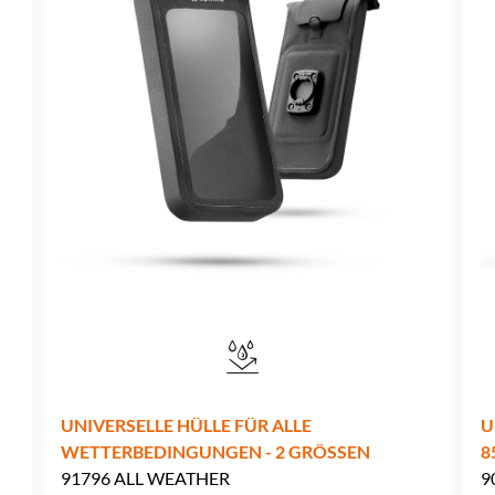
Schweden -
EUR € 15.00
Ungarn -
EUR € 15.00
UNIVERSELLE HÜLLE FÜR ALLE
U
WETTERBEDINGUNGEN - 2 GRÖSSEN
8
91796 ALL WEATHER
9