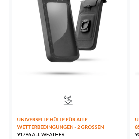
Schweden -
EUR € 15.00
Ungarn -
EUR € 15.00
UNIVERSELLE HÜLLE FÜR ALLE
U
WETTERBEDINGUNGEN - 2 GRÖSSEN
8
91796 ALL WEATHER
9