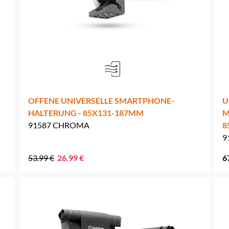
Niederlande -
EUR € 15.00
Polen -
EUR € 15.00
Portugal -
EUR € 15.00
-
OFFENE UNIVERSELLE SMARTPHONE-
U
Tschechien -
EUR € 15.00
HALTERUNG - 85X131-187MM
M
91587 CHROMA
8
Rumänien -
EUR € 15.00
9
Slowakei -
EUR € 15.00
53.99 €
26.99 €
6
Slowenien -
EUR € 15.00
Spanien -
EUR € 15.00