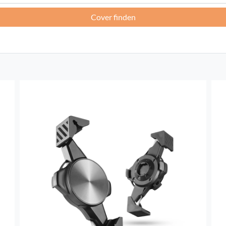
Cover finden
Frankreich -
EUR € 15.00
Deutschland -
EUR € 15.00
Griechenland -
EUR € 15.00
Irland -
EUR € 15.00
Italien -
EUR € 5.00
Lettland -
EUR € 15.00
Litauen -
EUR € 15.00
Luxemburg -
EUR € 15.00
Malta -
EUR € 30.00