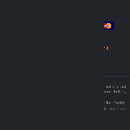
Konto
Die Zahlung
Anmeldung
Registrieren
die Bestellungen
Wir versenden mit
Der Inhalt der Website ist
Informationen zur
urheberrechtlich geschützt und die
Datenverarbeitung
verbundenen Urheberrechte sind
Eigentum von Lampa Spa
Aktualisieren Sie Ihre Cookie-
Einstellungen
Optiline ® ist eine Marke von Lampa
Spa
Sede legale: Via G. Rossa 53/55 -
46019 Viadana (MN)