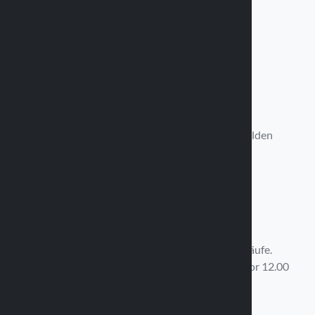
Verfügbar von Montag bis Freitag
9:00 - 11:30 Uhr / 14:30 - 17:30 Uhr
+39 0375 820 850
Schreib uns
Wir werden uns in 12 Stunden bei Ihnen melden
info@optiline.it
Schnelle Lieferung
Kostenloser Versand über 99,00 € der Einkäufe.
Auftragserfüllung am selben Tag für Einkäufe vor 12.00