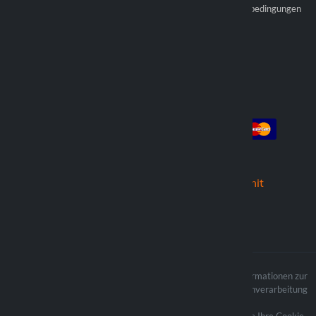
Werden Sie offizieller
Allgemeine Verkaufsbedingungen
Wiederverkäufer
Händler finden
Konto
Die Zahlung
Anmeldung
Registrieren
die Bestellungen
Wir versenden mit
Der Inhalt der Website ist
Informationen zur
urheberrechtlich geschützt und die
Datenverarbeitung
verbundenen Urheberrechte sind
Eigentum von Lampa Spa
Aktualisieren Sie Ihre Cookie-