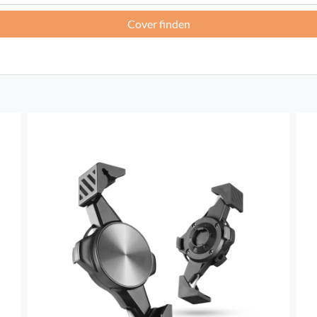
Cover finden
Frankreich -
EUR € 15.00
Deutschland -
EUR € 15.00
Griechenland -
EUR € 15.00
Irland -
EUR € 15.00
Italien -
EUR € 5.00
Lettland -
EUR € 15.00
Litauen -
EUR € 15.00
Luxemburg -
EUR € 15.00
Malta -
EUR € 30.00