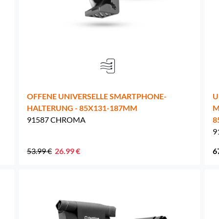
Niederlande -
EUR € 15.00
Polen -
EUR € 15.00
Portugal -
EUR € 15.00
-
OFFENE UNIVERSELLE SMARTPHONE-
U
Tschechien -
EUR € 15.00
HALTERUNG - 85X131-187MM
M
91587 CHROMA
8
Rumänien -
EUR € 15.00
9
Slowakei -
EUR € 15.00
53.99 €
26.99 €
6
Slowenien -
EUR € 15.00
Spanien -
EUR € 15.00