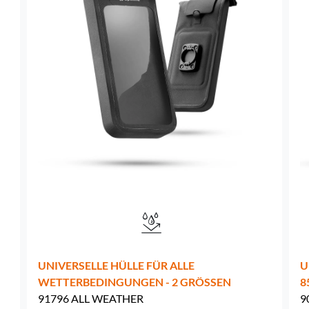
Schweden -
EUR € 15.00
Ungarn -
EUR € 15.00
UNIVERSELLE HÜLLE FÜR ALLE
U
WETTERBEDINGUNGEN - 2 GRÖSSEN
8
91796 ALL WEATHER
9