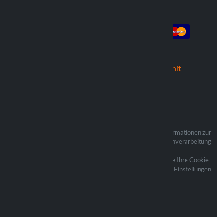
Konto
Die Zahlung
Anmeldung
Registrieren
die Bestellungen
Wir versenden mit
Der Inhalt der Website ist
Informationen zur
urheberrechtlich geschützt und die
Datenverarbeitung
verbundenen Urheberrechte sind
Eigentum von Lampa Spa
Aktualisieren Sie Ihre Cookie-
Einstellungen
Optiline ® ist eine Marke von Lampa
Spa
Sede legale: Via G. Rossa 53/55 -
46019 Viadana (MN)
P.Iva: 01219450200 - Reg.Imp. MN