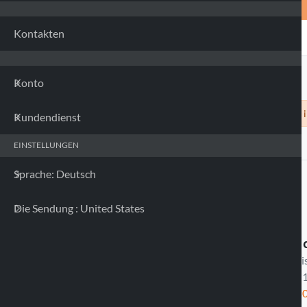
Kontakten
Konto
Siamo spiacenti, nessuna custodia compatibile con il 
Kundendienst
EINSTELLUNGEN
Sprache: Deutsch
Die Sendung : United States
Rufen Sie uns 
Verfügbar von Montag bis
9:00 - 11:30 Uhr / 14:30 -
+39 0375 820 85