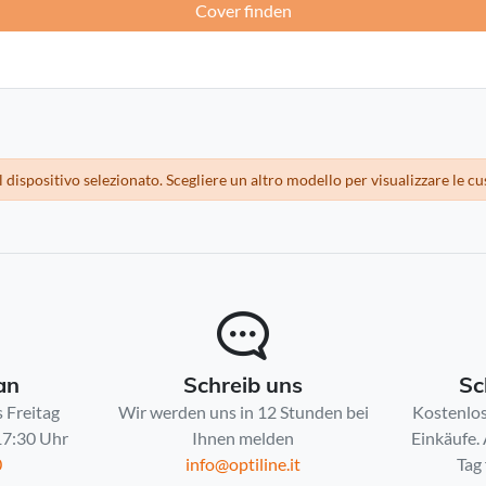
Cover finden
Frankreich -
EUR € 15.00
Deutschland -
EUR € 15.00
Griechenland -
EUR € 15.00
dispositivo selezionato. Scegliere un altro modello per visualizzare le cu
Irland -
EUR € 15.00
Italien -
EUR € 5.00
Lettland -
EUR € 15.00
Litauen -
EUR € 15.00
an
Schreib uns
Sc
 Freitag
Wir werden uns in 12 Stunden bei
Kostenlos
Luxemburg -
EUR € 15.00
 17:30 Uhr
Ihnen melden
Einkäufe.
0
info@optiline.it
Tag 
Malta -
EUR € 30.00