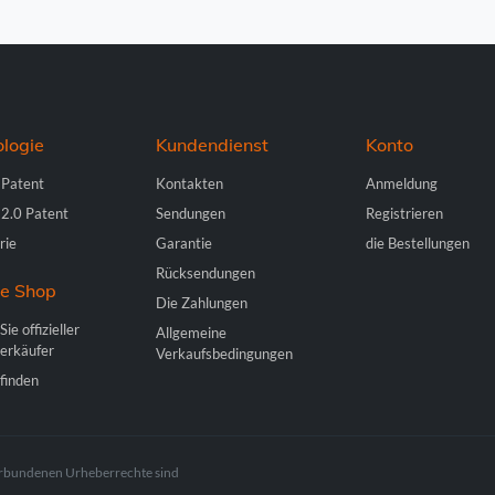
Niederlande -
EUR € 15.00
Polen -
EUR € 15.00
logie
Kundendienst
Konto
Portugal -
EUR € 15.00
 Patent
Kontakten
Anmeldung
 2.0 Patent
Sendungen
Registrieren
Tschechien -
EUR € 15.00
rie
Garantie
die Bestellungen
Rücksendungen
Rumänien -
EUR € 15.00
ne Shop
Die Zahlungen
ie offizieller
Slowakei -
EUR € 15.00
Allgemeine
erkäufer
Verkaufsbedingungen
finden
Slowenien -
EUR € 15.00
Spanien -
EUR € 15.00
 verbundenen Urheberrechte sind