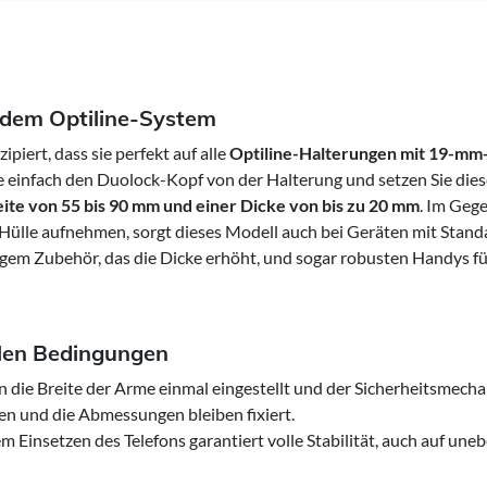
Schweden -
EUR € 15.00
Ungarn -
EUR € 15.00
t dem Optiline-System
piert, dass sie perfekt auf alle
Optiline-Halterungen mit 19-mm
e einfach den Duolock-Kopf von der Halterung und setzen Sie die
ite von 55 bis 90 mm und einer Dicke von bis zu 20 mm
. Im Geg
 Hülle aufnehmen, sorgt dieses Modell auch bei Geräten mit Stand
igem Zubehör, das die Dicke erhöht, und sogar robusten Handys fü
allen Bedingungen
 die Breite der Arme einmal eingestellt und der Sicherheitsmech
hen und die Abmessungen bleiben fixiert.
m Einsetzen des Telefons garantiert volle Stabilität, auch auf un