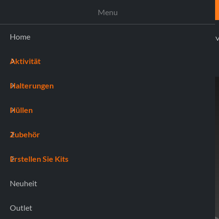
UNTERSTÜTZUNG
Menu
Home
AKTI
Aktivität
(0)
Halterungen
Home
91792 CLAMP
Hüllen
Zubehör
Erstellen Sie Kits
Neuheit
Outlet