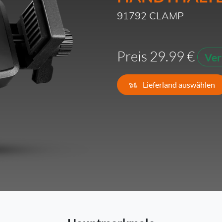
91792 CLAMP
Frankreich -
EUR € 15.00
Deutschland -
EUR € 15.00
Preis 29.99 €
Ver
Griechenland -
EUR € 15.00
Lieferland auswählen
Irland -
EUR € 15.00
Italien -
EUR € 5.00
Lettland -
EUR € 15.00
Litauen -
EUR € 15.00
Luxemburg -
EUR € 15.00
Malta -
EUR € 30.00