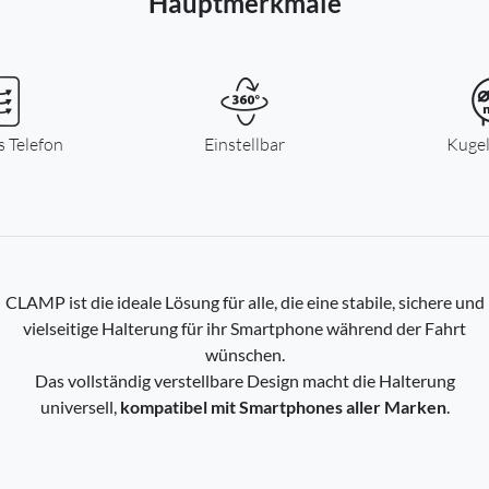
Hauptmerkmale
Niederlande -
EUR € 15.00
Polen -
EUR € 15.00
s Telefon
Einstellbar
Kuge
Portugal -
EUR € 15.00
Tschechien -
EUR € 15.00
Rumänien -
EUR € 15.00
CLAMP ist die ideale Lösung für alle, die eine stabile, sichere und
vielseitige Halterung für ihr Smartphone während der Fahrt
Slowakei -
EUR € 15.00
wünschen.
Das vollständig verstellbare Design macht die Halterung
Slowenien -
EUR € 15.00
universell,
kompatibel mit Smartphones aller Marken
.
Spanien -
EUR € 15.00