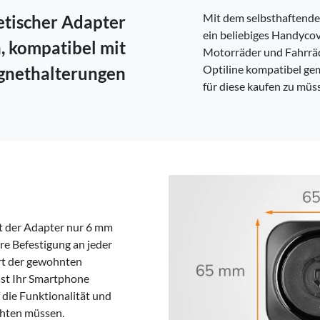
Schweden -
EUR € 15.00
Mit dem selbsthaften
etischer Adapter
ein beliebiges Handyco
Ungarn -
EUR € 15.00
, kompatibel mit
Motorräder und Fahrrä
Optiline kompatibel gem
gnethalterungen
für diese kaufen zu müs
st der Adapter nur 6 mm
ere Befestigung an jeder
rt der gewohnten
sst Ihr Smartphone
f die Funktionalität und
chten müssen.