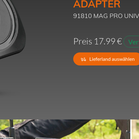
ADAPTER
Frankreich -
EUR € 15.00
91810 MAG PRO UNI
Deutschland -
EUR € 15.00
Preis 17.99 €
Ver
Griechenland -
EUR € 15.00
Irland -
EUR € 15.00
Lieferland auswählen
Italien -
EUR € 5.00
Lettland -
EUR € 15.00
Litauen -
EUR € 15.00
Luxemburg -
EUR € 15.00
Malta -
EUR € 30.00