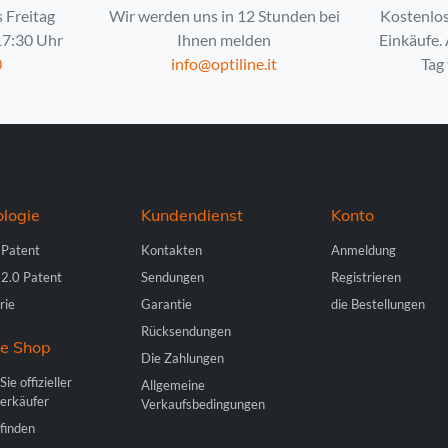
 Freitag
Wir werden uns in 12 Stunden bei
Kostenlos
 17:30 Uhr
Ihnen melden
Einkäufe.
0
info@optiline.it
Tag 
logie
Kundendienst
Konto
 Patent
Kontakten
Anmeldung
 2.0 Patent
Sendungen
Registrieren
rie
Garantie
die Bestellungen
Rücksendungen
ne Shop
Die Zahlungen
ie offizieller
Allgemeine
erkäufer
Verkaufsbedingungen
finden