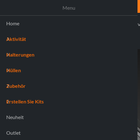
UNTERSTÜTZUNG
Menu
Home
AKTI
Aktivität
(0)
Halterungen
Home
91810 MAG PRO UNIVERSAL
Hüllen
Zubehör
Erstellen Sie Kits
Neuheit
Outlet