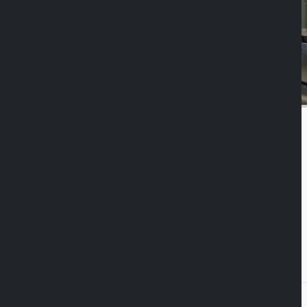
Duolock
Magnetisch