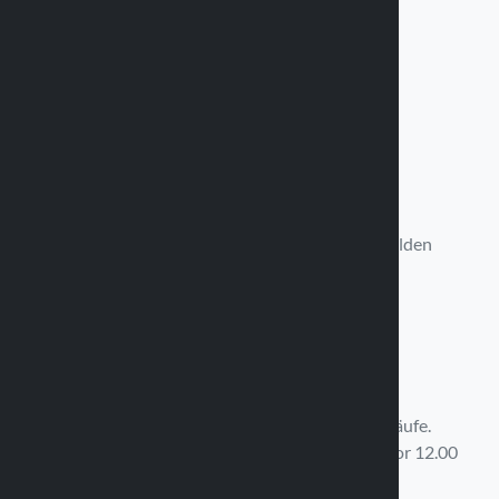
Rufen Sie uns an
Verfügbar von Montag bis Freitag
9:00 - 11:30 Uhr / 14:30 - 17:30 Uhr
+39 0375 820 850
Schreib uns
Wir werden uns in 12 Stunden bei Ihnen melden
info@optiline.it
Schnelle Lieferung
Kostenloser Versand über 99,00 € der Einkäufe.
Auftragserfüllung am selben Tag für Einkäufe vor 12.00