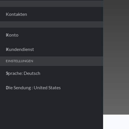
Frankr
Kontakten
Deuts
Konto
Griech
DEHNBARES LADEKABEL
Kundendienst
Irland
38701 MICRO USB
EINSTELLUNGEN
Italien
Sprache: Deutsch
Preis ND
Nicht verfügbar
Lettla
Die Sendung : United States
Lieferland auswählen
Litaue
Luxem
Malta