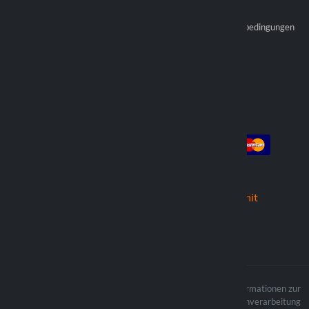
Optiline Shop
Die Zahlungen
Werden Sie offizieller
Allgemeine Verkaufsbedingungen
Wiederverkäufer
Händler finden
Konto
Die Zahlung
Anmeldung
Registrieren
die Bestellungen
Wir versenden mit
Der Inhalt der Website ist
Informationen zur
urheberrechtlich geschützt und die
Datenverarbeitung