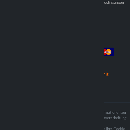
Werden Sie offizieller
Allgemeine Verkaufsbedingungen
Wiederverkäufer
Händler finden
Konto
Die Zahlung
Anmeldung
Registrieren
die Bestellungen
Wir versenden mit
Der Inhalt der Website ist
Informationen zur
urheberrechtlich geschützt und die
Datenverarbeitung
verbundenen Urheberrechte sind
Eigentum von Lampa Spa
Aktualisieren Sie Ihre Cookie-