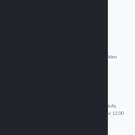
Verfügbar von Montag bis Freitag
9:00 - 11:30 Uhr / 14:30 - 17:30 Uhr
+39 0375 820 850
Schreib uns
Wir werden uns in 12 Stunden bei Ihnen melden
info@optiline.it
Schnelle Lieferung
Kostenloser Versand über 99,00 € der Einkäufe.
Auftragserfüllung am selben Tag für Einkäufe vor 12.00