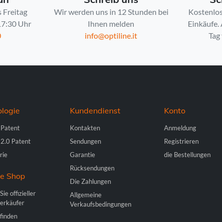
 Freitag
Wir werden uns in 12 Stunden bei
Kostenlos
 17:30 Uhr
Ihnen melden
Einkäufe.
0
info@optiline.it
Tag 
logie
Kundendienst
Konto
 Patent
Kontakten
Anmeldung
 2.0 Patent
Sendungen
Registrieren
rie
Garantie
die Bestellungen
Rücksendungen
ne Shop
Die Zahlungen
ie offizieller
Allgemeine
erkäufer
Verkaufsbedingungen
finden