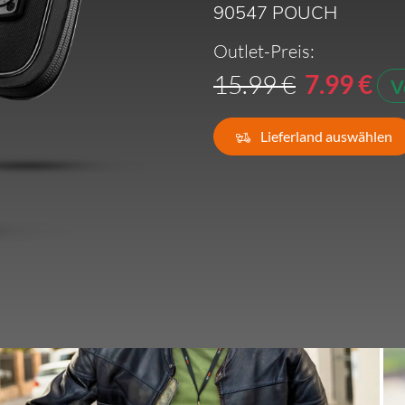
90547 POUCH
Frankreich -
EUR € 15.00
Outlet-Preis:
15.99 €
7.99 €
Deutschland -
EUR € 15.00
V
Griechenland -
EUR € 15.00
Lieferland auswählen
Irland -
EUR € 15.00
Italien -
EUR € 5.00
Lettland -
EUR € 15.00
Litauen -
EUR € 15.00
Luxemburg -
EUR € 15.00
Malta -
EUR € 30.00