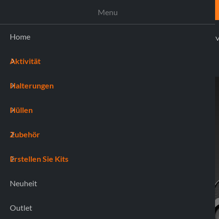
UNTERSTÜTZUNG
Menu
Home
AKTI
Aktivität
(0)
Halterungen
Home
90547 POUCH
Hüllen
Zubehör
Erstellen Sie Kits
Neuheit
Outlet