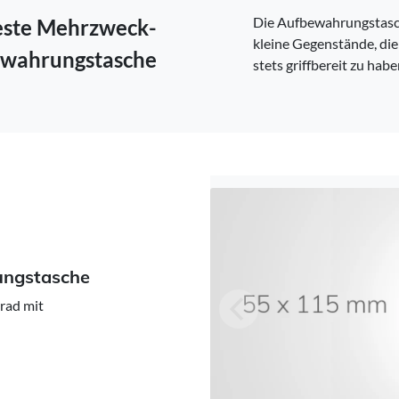
Schweden -
EUR € 15.00
Die Aufbewahrungstasch
este Mehrzweck-
kleine Gegenstände, die
Ungarn -
EUR € 15.00
wahrungstasche
stets griffbereit zu habe
ungstasche
rad mit