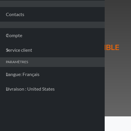
Franc
Contacts
Allem
Compte
Grèce
CÂBLE DE CHARGE EXTENSIBLE
Service client
Irland
38707
PARAMÈTRES
Italie 
Langue: Français
Prix ND
Pas disponible
Letton
Livraison : United States
Sélectionnez le pays de livraison
Lituan
Luxem
Malte