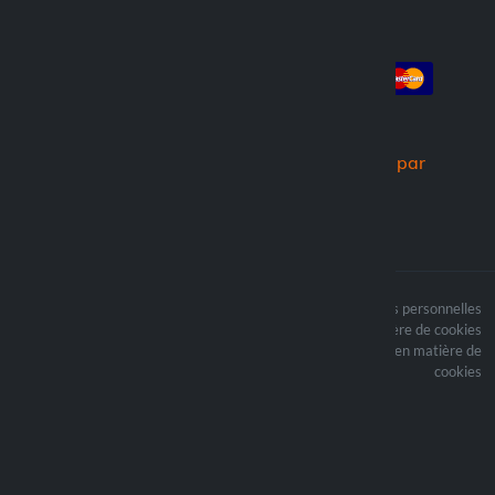
Compte
Paiement
Connexion
Créer un compte
Commandes
Nous expédions par
Le contenu du site est
Termes du traitement des données personnelles
protégé par copyright et
Politique en matière de cookies
i les droits d’auteur sont
Mettre à jour vos préférences en matière de
la propriété de Lampa
cookies
Spa
Optiline ® est une
marque déposée de
Lampa Spa
Sede legale: Via G. Rossa