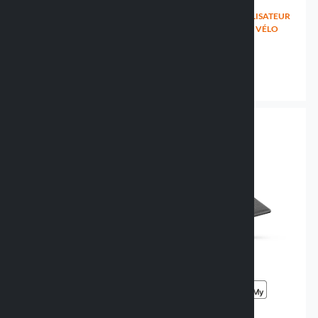
SONNETTE PORTE-
SUPPORT DE LOCALISATEUR
LOCALISATEUR COMPATIBLE
POUR FOURCHE DE VÉLO
AVEC OPTITAG ET AIRTAG
91952 FORK
91950 BELL
15.99 €
21.99 €