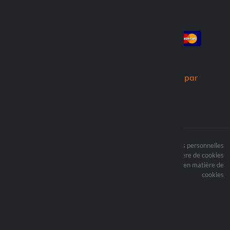
Compte
Paiement
Connexion
Créer un compte
Commandes
Nous expédions par
Le contenu du site est
Termes du traitement des données personnelles
protégé par copyright et
Politique en matière de cookies
i les droits d’auteur sont
Mettre à jour vos préférences en matière de
la propriété de Lampa
cookies
Spa
Optiline ® est une
marque déposée de
Lampa Spa
Sede legale: Via G. Rossa