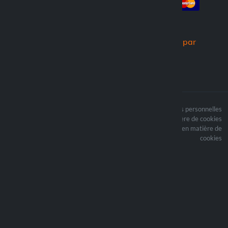
Créer un compte
Commandes
Nous expédions par
Le contenu du site est
Termes du traitement des données personnelles
protégé par copyright et
Politique en matière de cookies
i les droits d’auteur sont
Mettre à jour vos préférences en matière de
la propriété de Lampa
cookies
Spa
Optiline ® est une
marque déposée de
Lampa Spa
Sede legale: Via G. Rossa
53/55 - 46019 Viadana
(MN)
P.Iva: 01219450200 -
Reg.Imp. MN