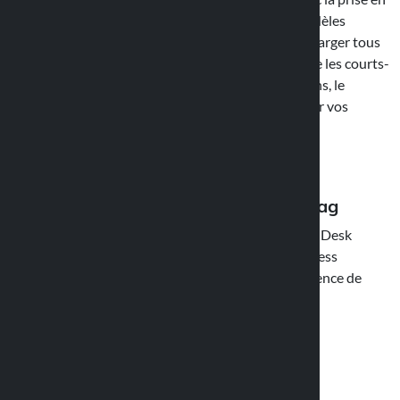
charge du PPS 25W, il convient également aux modèles
Samsung, offrant une solution polyvalente pour charger tous
vos appareils. Avec une protection complète contre les courts-
circuits, la surchauffe, la surcharge et les surtensions, le
chargeur USB-C assure une sécurité maximale pour vos
appareils.
Compatibilité avec les accessoires Mag
Le chargeur Home USB Power est compatible avec Desk
Stand Mag Pro Wireless (Art. 91807) et Mag Wireless
Charging Pad (Art. 91814), qui garantit une expérience de
chargement sans fil et sans interruptions.
Vous pourriez aimer