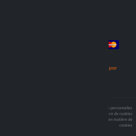
Trouver un revendeur
Compte
Paiement
Connexion
Créer un compte
Commandes
Nous expédions par
Le contenu du site est
Termes du traitement des données personnelles
protégé par copyright et
Politique en matière de cookies
i les droits d’auteur sont
Mettre à jour vos préférences en matière de
la propriété de Lampa
cookies
Spa