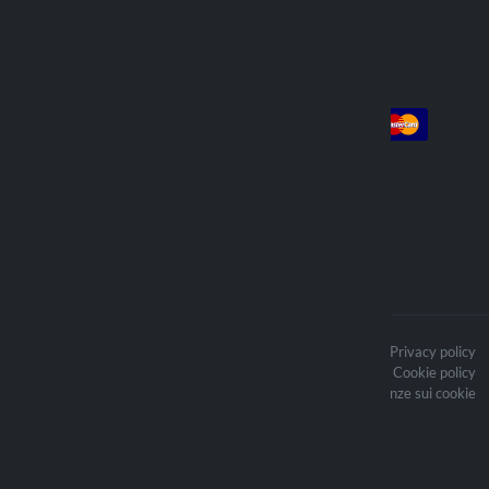
Account
Pagamento
Login
Registrati
Ordini
Spediamo con
I contenuti del sito sono protetti da
Privacy policy
copyright e i relativi diritti d’autore
Cookie policy
sono di proprietà di Lampa Spa
Aggiorna le preferenze sui cookie
Optiline ® è un marchio di proprietà
di Lampa Spa, azienda affermata nel
mondo degli accessori moto
Sede legale: Via G. Rossa 53/55 -