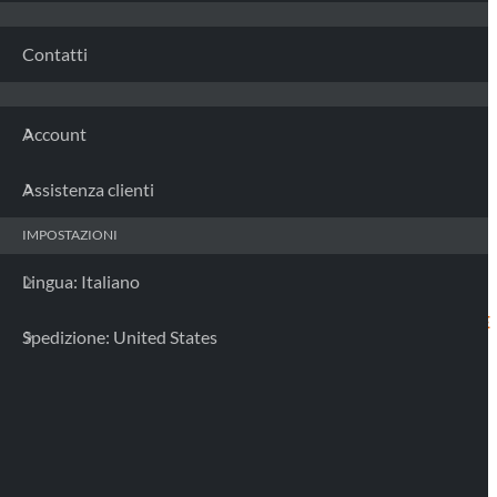
Contatti
Account
Assistenza clienti
IMPOSTAZIONI
Lingua: Italiano
CUSTODIA DUOLOCK E MAGSAFE IPHONE
Spedizione: United States
15 / 16
91827 MAG CASE
34.99 €