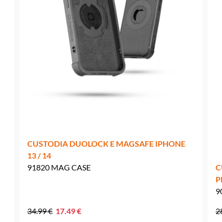
Francia -
EUR € 15.00
Germania -
EUR € 15.00
Grecia -
EUR € 15.00
Irlanda -
EUR € 15.00
Italia -
EUR € 5.00
Lettonia -
CUSTODIA DUOLOCK E MAGSAFE IPHONE
EUR € 15.00
13 / 14
91820 MAG CASE
C
Lituania -
EUR € 15.00
P
9
Lussemburgo -
EUR € 15.00
34.99 €
17.49 €
2
Malta -
EUR € 30.00