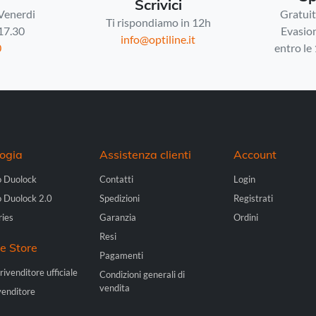
Scrivici
 Venerdi
Gratuita
Ti rispondiamo in 12h
 17.30
Evasion
info@optiline.it
0
entro le
ogia
Assistenza clienti
Account
o Duolock
Contatti
Login
o Duolock 2.0
Spedizioni
Registrati
ries
Garanzia
Ordini
Resi
ne Store
Pagamenti
rivenditore ufficiale
Condizioni generali di
vendita
venditore