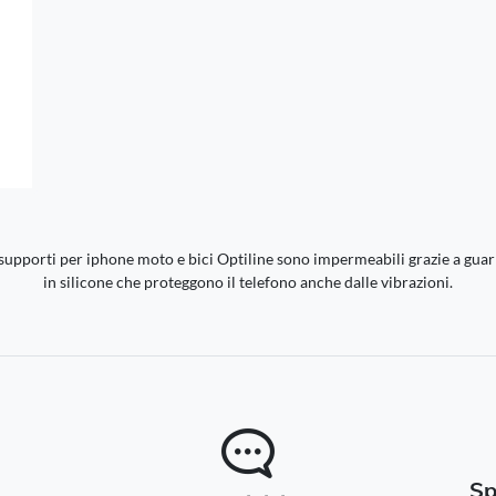
Svezia -
EUR € 15.00
Ungheria -
EUR € 15.00
i supporti per iphone moto e bici Optiline sono impermeabili grazie a guar
in silicone che proteggono il telefono anche dalle vibrazioni.
Sp