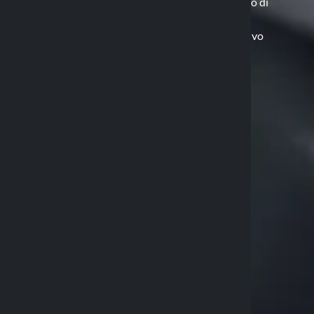
specchietto, aste, ecc.), costituisce il punto di
ancoraggio.
Custodia: contiene e protegge il dispositivo
(cellulare,
accessori Duolock
).