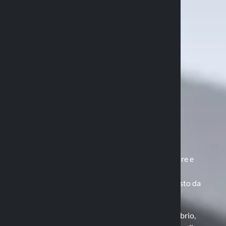
Il brevetto Duolock
Come funziona il sistema Duolock
Il cuore della tecnologia Optiline è il sistema
brevettato Duolock, che permette di agganciare e
sganciare facilmente i dispositivi, garantendo
sicurezza e stabilità. Questo sistema è composto da
due elementi principali:
Base di attacco: fissata sul veicolo (manubrio,