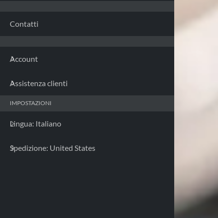
Franci
Contatti
Germa
Account
Grecia
Assistenza clienti
Irland
IMPOSTAZIONI
Italia 
Lingua: Italiano
Letton
Spedizione: United States
Lituan
Lusse
Malta