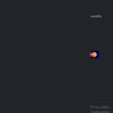
Resi
Optiline Store
Pagamenti
Diventa rivenditore ufficiale
Condizioni generali di vendita
Trova rivenditore
Account
Pagamento
Login
Registrati
Ordini
Spediamo con
I contenuti del sito sono protetti da
Privacy policy
copyright e i relativi diritti d’autore
Cookie policy