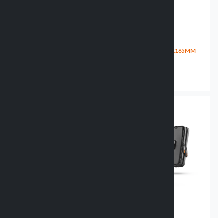
PORTA SMARTPHONE
CUSTODIA RIGIDA
UNIVERSALE - 82X130-
UNIVERSALE PER
180MM
SMARTPHONE - 78X165MM
90453 AIR FLOW
90540 HARD CASE
23.99 €
44.99 €