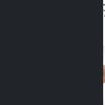
Wallet Plus garantisce un’efficace
resisten
accidentali e infiltrazioni d’acqua
rendendo
dispositivo durante i viaggi in moto o bici 
durante percorsi polverosi.