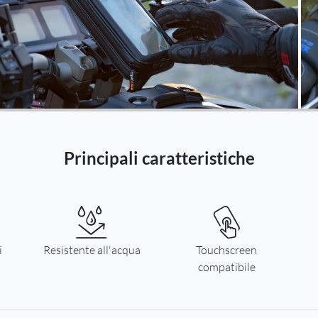
Paesi Bassi -
EUR € 15.00
Polonia -
EUR € 15.00
Portogallo -
EUR € 15.00
Repubblica Ceca -
EUR € 15.00
Principali caratteristiche
Romania -
EUR € 15.00
Slovacchia -
EUR € 15.00
i
Slovenia -
Resistente all'acqua
Touchscreen
EUR € 15.00
compatibile
Spagna -
EUR € 15.00