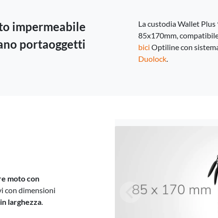
Svezia -
EUR € 15.00
La custodia Wallet Plus 
oto impermeabile
Ungheria -
EUR € 15.00
85x170mm, compatibil
ano portaoggetti
bici
Optiline con sistem
Duolock
.
are moto con
vi con dimensioni
in larghezza
.