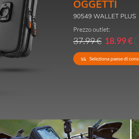
OGGETTI
Francia -
EUR € 15.00
90549 WALLET PLUS
Germania -
EUR € 15.00
Prezzo outlet:
37.99 €
18.99 €
Grecia -
EUR € 15.00
Irlanda -
Seleziona paese di con
EUR € 15.00
Italia -
EUR € 5.00
Lettonia -
EUR € 15.00
Lituania -
EUR € 15.00
Lussemburgo -
EUR € 15.00
Malta -
EUR € 30.00