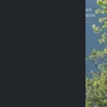
Non perdere l'accasione di diventare
uno store Optiline ufficiale e comparire
nella
mappa dei negozi autorizzati
.