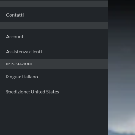
Franci
Contatti
Germa
Account
Grecia
Assistenza clienti
Irland
IMPOSTAZIONI
Italia 
Lingua: Italiano
Letton
Spedizione: United States
Lituan
Lusse
Malta