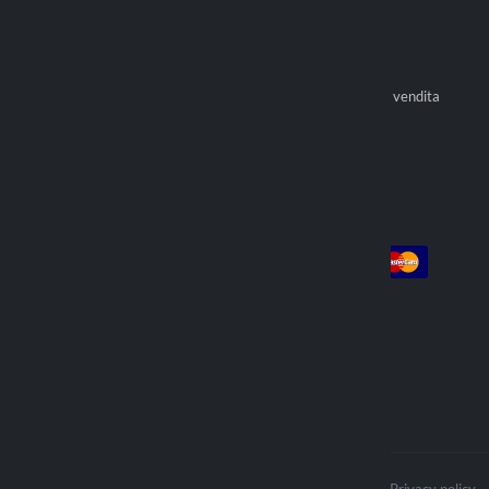
Titan Series
Garanzia
Resi
Optiline Store
Pagamenti
Diventa rivenditore ufficiale
Condizioni generali di vendita
Trova rivenditore
Account
Pagamento
Login
Registrati
Ordini
Spediamo con
I contenuti del sito sono protetti da
Privacy policy