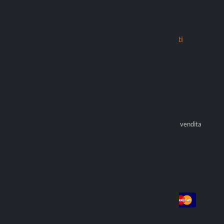
Tecnologia
Assistenza clienti
Brevetto Duolock
Contatti
Brevetto Duolock 2.0
Spedizioni
Titan Series
Garanzia
Resi
Optiline Store
Pagamenti
Diventa rivenditore ufficiale
Condizioni generali di vendita
Trova rivenditore
Account
Pagamento
Login
Registrati
Ordini