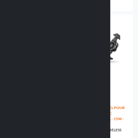
44.99 €
26.49 €
HOUSSE PORTE-TÉLÉPHONE
SUPPORT UNIVERSEL POUR
AVEC PORTEFEUILLE -
SMARTPHONE AVEC
85X170MM
RECHARGE SANS FIL - 15W -
90549 WALLET PLUS
85X131-187MM
91588 CHROMA WIRELESS