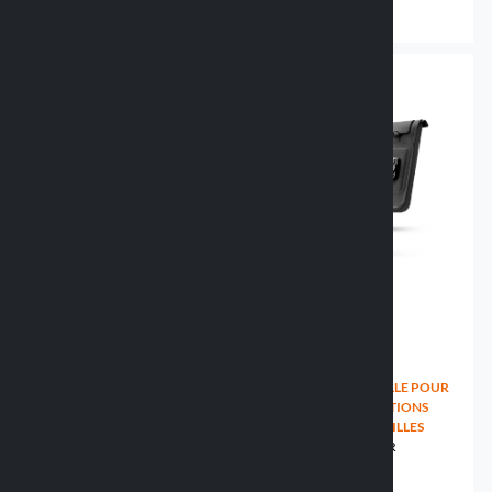
37.99 €
18.99 €
67.99 €
HOUSSE UNIVERSELLE POUR
HOUSSE UNIVERSELLE POUR
TOUTES LES CONDITIONS
TOUTES LES CONDITIONS
CLIMATIQUES - 2 TAILLES
CLIMATIQUES - 2 TAILLES
91795 ALL WEATHER
91796 ALL WEATHER
34.99 €
34.99 €