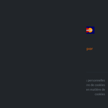
Compte
Paiement
Connexion
Créer un compte
Commandes
Nous expédions par
Le contenu du site est
Termes du traitement des données personnelles
protégé par copyright et
Politique en matière de cookies
i les droits d’auteur sont
Mettre à jour vos préférences en matière de
la propriété de Lampa
cookies
Spa
Optiline ® est une