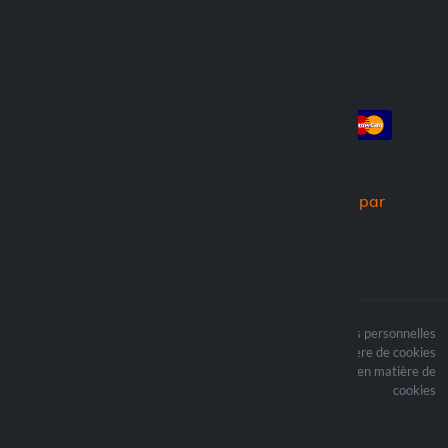
Compte
Paiement
Connexion
Créer un compte
Commandes
Nous expédions par
Le contenu du site est
Termes du traitement des données personnelles
protégé par copyright et
Politique en matière de cookies
i les droits d’auteur sont
Mettre à jour vos préférences en matière de
la propriété de Lampa
cookies
Spa
Optiline ® est une