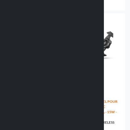
44.99 €
26.49 €
HOUSSE PORTE-TÉLÉPHONE
SUPPORT UNIVERSEL POUR
AVEC PORTEFEUILLE -
SMARTPHONE AVEC
85X170MM
RECHARGE SANS FIL - 15W -
90549 WALLET PLUS
85X131-187MM
91588 CHROMA WIRELESS