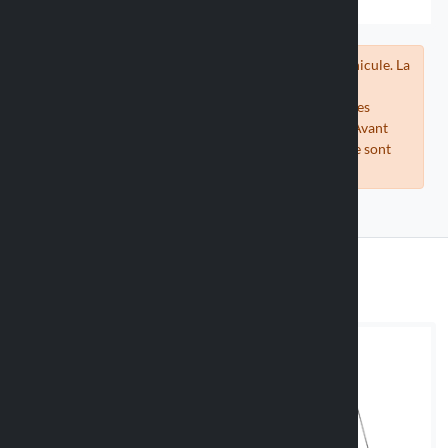
Vérifiez la compatibilité du support avec votre véhicule. La
compatibilité des coques universelles est estimée en
comparant les mesures des téléphones fournies par les
fabricants avec les mesures internes de nos coques. Avant
d'acheter, vérifiez que les mesures de votre téléphone sont
compatibles avec la coque proposée.
Adaptateurs adhésifs