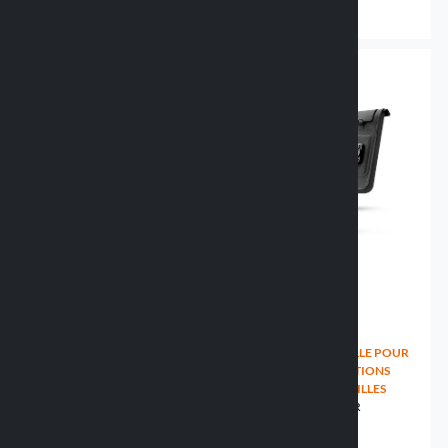
37.99 €
18.99 €
67.99 €
HOUSSE UNIVERSELLE POUR
HOUSSE UNIVERSELLE POUR
TOUTES LES CONDITIONS
TOUTES LES CONDITIONS
CLIMATIQUES - 2 TAILLES
CLIMATIQUES - 2 TAILLES
91795 ALL WEATHER
91796 ALL WEATHER
34.99 €
34.99 €