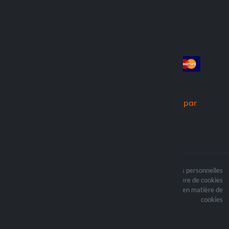
Compte
Paiement
Connexion
Créer un compte
Commandes
Nous expédions par
Le contenu du site est
Termes du traitement des données personnelles
protégé par copyright et
Politique en matière de cookies
i les droits d’auteur sont
Mettre à jour vos préférences en matière de
la propriété de Lampa
cookies
Spa
Optiline ® est une