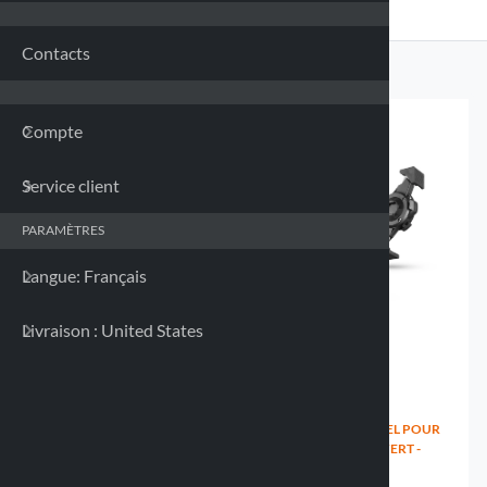
Franc
Contacts
Allem
Compte
Grèce
Service client
Irland
PARAMÈTRES
Italie 
Langue: Français
Letton
Livraison : United States
Lituan
Luxem
SUPPORT UNIVERSEL POUR
SUPPORT UNIVERSEL POUR
SMARTPHONE - 82X130-
SMARTPHONE OUVERT -
180MM
85X131-187MM
Malte