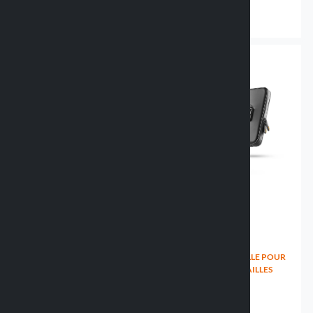
34.99 €
26.99 €
COQUE RIGIDE UNIVERSELLE
HOUSSE UNIVERSELLE POUR
POUR SMARTPHONE -
SMARTPHONE - 3 TAILLES
78X165MM
90542 SIZED
90540 HARD CASE