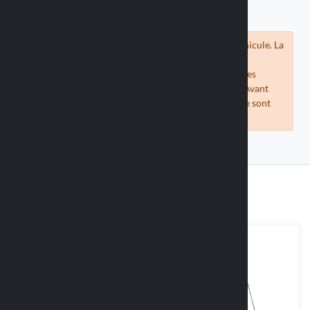
Vérifiez la compatibilité du support avec votre véhicule. La
compatibilité des coques universelles est estimée en
comparant les mesures des téléphones fournies par les
fabricants avec les mesures internes de nos coques. Avant
d'acheter, vérifiez que les mesures de votre téléphone sont
compatibles avec la coque proposée.
Adaptateurs adhésifs