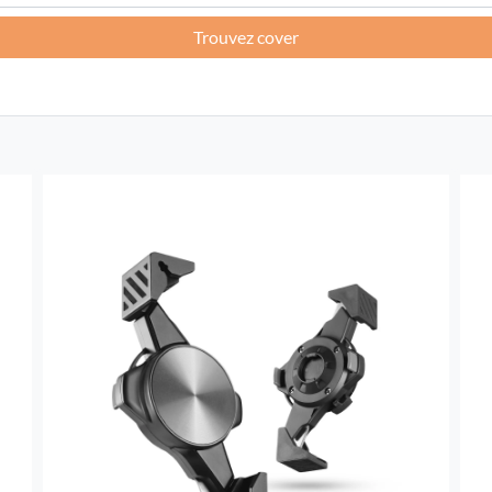
Trouvez cover
France -
EUR € 15.00
Allemagne -
EUR € 15.00
Grèce -
EUR € 15.00
Irlande -
EUR € 15.00
Italie -
EUR € 5.00
Lettonie -
EUR € 15.00
Lituanie -
EUR € 15.00
Luxembourg -
EUR € 15.00
Malte -
EUR € 30.00