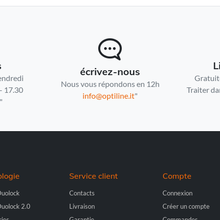
s
L
écrivez-nous
endredi
Gratuit
Nous vous répondons en 12h
- 17.30
Traiter da
info@optiline.it
"
"
logie
Service client
Compte
Duolock
Contacts
Connexion
Duolock 2.0
Livraison
Créer un compte
ries
Garantie
Commandes