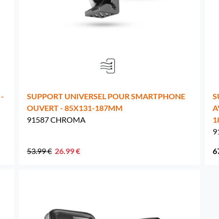
Pays-Bas -
EUR € 15.00
Pologne -
EUR € 15.00
Portugal -
EUR € 15.00
-
SUPPORT UNIVERSEL POUR SMARTPHONE
S
République tchèque -
EUR € 15.00
OUVERT - 85X131-187MM
A
91587 CHROMA
1
Roumanie -
EUR € 15.00
9
Slovaquie -
EUR € 15.00
53.99 €
26.99 €
6
Slovénie -
EUR € 15.00
Espagne -
EUR € 15.00