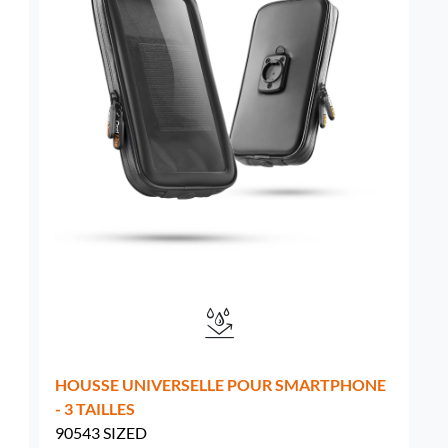
Suède -
EUR € 15.00
Hongrie -
EUR € 15.00
HOUSSE UNIVERSELLE POUR SMARTPHONE
- 3 TAILLES
90543 SIZED