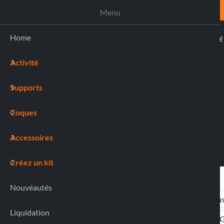
ASSISTANCE
Menu
Home
ACTIVIT
Activité
(0)
Supports
Coques
Accessoires
Créez un kit
Nouvéautés
Liquidation