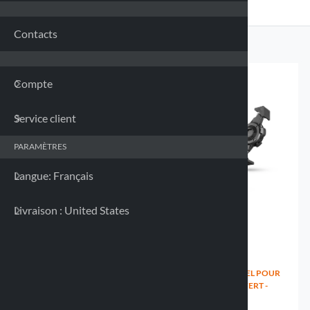
Franc
Contacts
Allem
Compte
Grèce
Service client
Irland
PARAMÈTRES
Italie 
Langue: Français
Letton
Livraison : United States
Lituan
Luxem
SUPPORT UNIVERSEL POUR
SUPPORT UNIVERSEL POUR
SMARTPHONE - 82X130-
SMARTPHONE OUVERT -
180MM
85X131-187MM
Malte