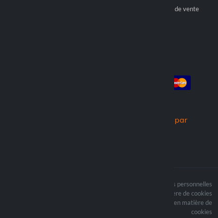
Devenez revendeur officiel
Conditions générales de vente
Trouver un revendeur
Compte
Paiement
Connexion
Créer un compte
Commandes
Nous expédions par
Le contenu du site est
Termes du traitement des données personnelles
protégé par copyright et
Politique en matière de cookies
i les droits d’auteur sont
Mettre à jour vos préférences en matière de
la propriété de Lampa
cookies