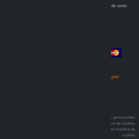
Devenez revendeur officiel
Conditions générales de vente
Trouver un revendeur
Compte
Paiement
Connexion
Créer un compte
Commandes
Nous expédions par
Le contenu du site est
Termes du traitement des données personnelles
protégé par copyright et
Politique en matière de cookies
i les droits d’auteur sont
Mettre à jour vos préférences en matière de
la propriété de Lampa
cookies