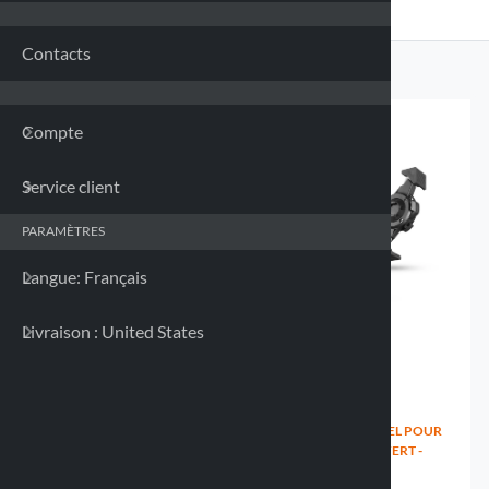
Franc
Contacts
Allem
Compte
Grèce
Service client
Irland
PARAMÈTRES
Italie 
Langue: Français
Letton
Livraison : United States
Lituan
Luxem
SUPPORT UNIVERSEL POUR
SUPPORT UNIVERSEL POUR
SMARTPHONE - 82X130-
SMARTPHONE OUVERT -
180MM
85X131-187MM
Malte