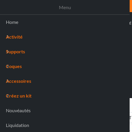
ASSISTANCE
Menu
Home
ACTIVIT
Activité
(0)
Supports
Coques
Accessoires
Créez un kit
Nouvéautés
Liquidation