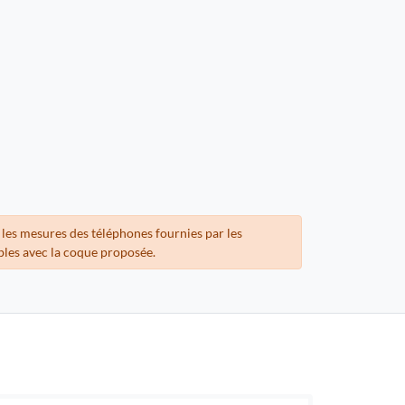
 les mesures des téléphones fournies par les
bles avec la coque proposée.