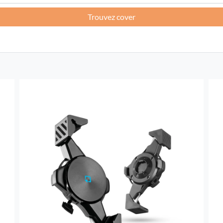
Trouvez cover
France -
EUR € 15.00
Allemagne -
EUR € 15.00
Grèce -
EUR € 15.00
Irlande -
EUR € 15.00
Italie -
EUR € 5.00
Lettonie -
EUR € 15.00
Lituanie -
EUR € 15.00
Luxembourg -
EUR € 15.00
Malte -
EUR € 30.00