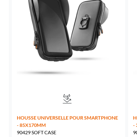
Suède -
EUR € 15.00
Hongrie -
EUR € 15.00
HOUSSE UNIVERSELLE POUR SMARTPHONE
H
- 85X170MM
-
90429 SOFT CASE
9