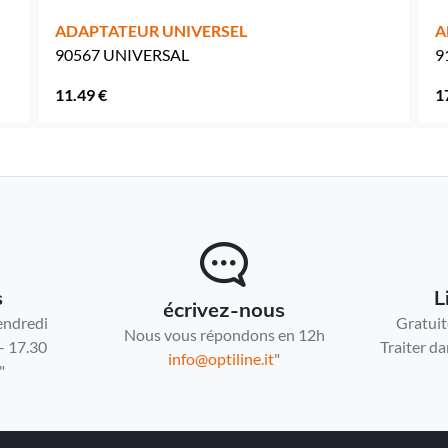
ADAPTATEUR UNIVERSEL
A
90567 UNIVERSAL
9
11.49 €
1
s
L
écrivez-nous
endredi
Gratuit
Nous vous répondons en 12h
- 17.30
Traiter da
info@optiline.it
"
"