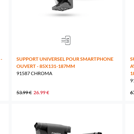
Pays-Bas -
EUR € 15.00
Pologne -
EUR € 15.00
Portugal -
EUR € 15.00
-
SUPPORT UNIVERSEL POUR SMARTPHONE
S
République tchèque -
EUR € 15.00
OUVERT - 85X131-187MM
A
91587 CHROMA
1
Roumanie -
EUR € 15.00
9
Slovaquie -
EUR € 15.00
53.99 €
26.99 €
6
Slovénie -
EUR € 15.00
Espagne -
EUR € 15.00