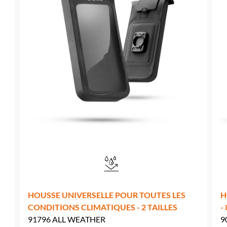
Suède -
EUR € 15.00
Hongrie -
EUR € 15.00
HOUSSE UNIVERSELLE POUR TOUTES LES
H
CONDITIONS CLIMATIQUES - 2 TAILLES
-
91796 ALL WEATHER
9