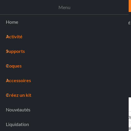
ASSISTANCE
Menu
Home
ACTIVIT
Activité
(0)
Supports
Coques
Accessoires
Créez un kit
Nouvéautés
Liquidation