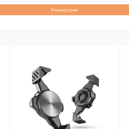
Trouvez cover
France -
EUR € 15.00
Allemagne -
EUR € 15.00
Grèce -
EUR € 15.00
Irlande -
EUR € 15.00
Italie -
EUR € 5.00
Lettonie -
EUR € 15.00
Lituanie -
EUR € 15.00
Luxembourg -
EUR € 15.00
Malte -
EUR € 30.00