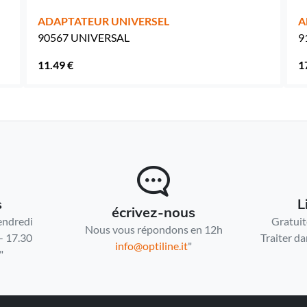
ADAPTATEUR UNIVERSEL
A
90567 UNIVERSAL
9
11.49 €
1
s
L
écrivez-nous
endredi
Gratuit
Nous vous répondons en 12h
- 17.30
Traiter da
info@optiline.it
"
"