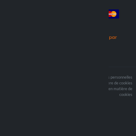
Compte
Paiement
Connexion
Créer un compte
Commandes
Nous expédions par
Le contenu du site est
Termes du traitement des données personnelles
protégé par copyright et
Politique en matière de cookies
i les droits d’auteur sont
Mettre à jour vos préférences en matière de
la propriété de Lampa
cookies
Spa
Optiline ® est une
marque déposée de
Lampa Spa
Sede legale: Via G. Rossa
53/55 - 46019 Viadana