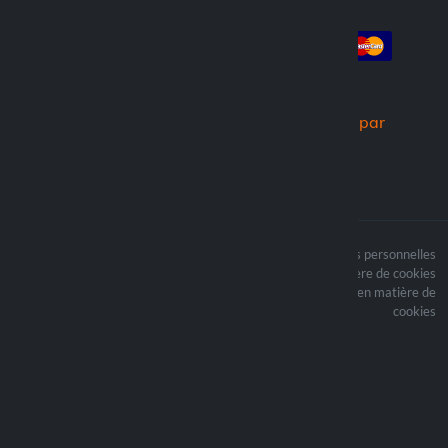
Compte
Paiement
Connexion
Créer un compte
Commandes
Nous expédions par
Le contenu du site est
Termes du traitement des données personnelles
protégé par copyright et
Politique en matière de cookies
i les droits d’auteur sont
Mettre à jour vos préférences en matière de
la propriété de Lampa
cookies
Spa
Optiline ® est une
marque déposée de
Lampa Spa
Sede legale: Via G. Rossa
53/55 - 46019 Viadana