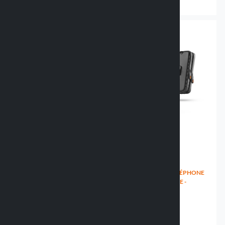
34.99 €
26.99 €
HOUSSE UNIVERSELLE POUR
HOUSSE PORTE-TÉLÉPHONE
SMARTPHONE - 3 TAILLES
AVEC PORTEFEUILLE -
90543 SIZED
85X170MM
90549 WALLET PLUS
26.99 €
37.99 €
18.99 €