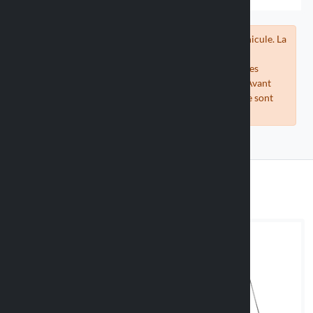
Vérifiez la compatibilité du support avec votre véhicule. La
compatibilité des coques universelles est estimée en
comparant les mesures des téléphones fournies par les
fabricants avec les mesures internes de nos coques. Avant
d'acheter, vérifiez que les mesures de votre téléphone sont
compatibles avec la coque proposée.
Adaptateurs adhésifs