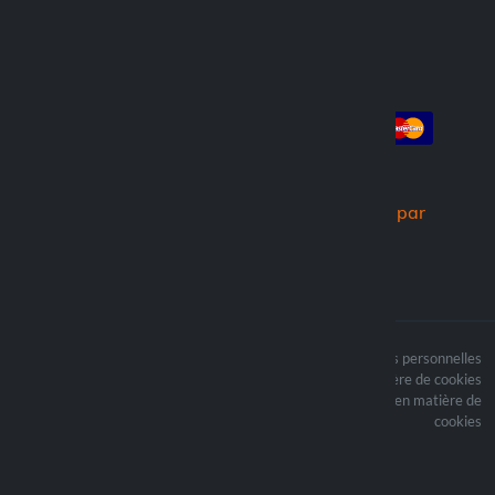
Compte
Paiement
Connexion
Créer un compte
Commandes
Nous expédions par
Le contenu du site est
Termes du traitement des données personnelles
protégé par copyright et
Politique en matière de cookies
i les droits d’auteur sont
Mettre à jour vos préférences en matière de
la propriété de Lampa
cookies
Spa
Optiline ® est une